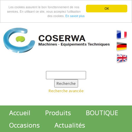
Les cookies assurent le bon fonctionnement de nos
OK
services. En utilisant ce site, vous acceptez l'utilisation
des cookies.
En savoir plus
Recherche avancée
Accueil
Produits
BOUTIQUE
Occasions
Actualités