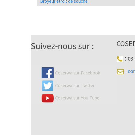
Broyeur étroit de souche
COSE
Suivez-nous sur :
:
03 
:
co
Coserwa sur Facebook
Coserwa sur Twitter
Coserwa sur You Tube