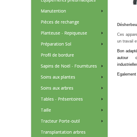
Manutention
Pièces de rechange
Désherbeu
Planteuse - Repiqueuse
Ces appare
un travail 
Préparation Sol
Bon adapté
Amendement
Profil de bordure
autour d
industrielle
Sapins de Noël - Fournitures
Egalement u
Soins aux plantes
Soins aux arbres
Tables - Présentoires
Taille
Tracteur Porte-outil
Transplantation arbres