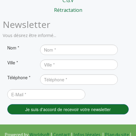
C.G.V
Rétractation
Newsletter
Vous désirez être informé...
Powered by
Worldsoft
|
Contact
|
Infos légales
|
Plan du site
|