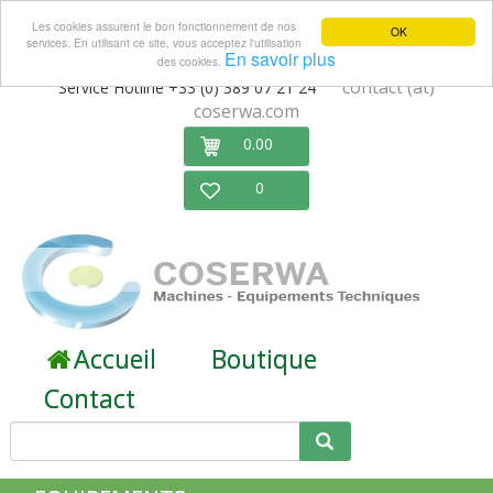
Les cookies assurent le bon fonctionnement de nos
OK
services. En utilisant ce site, vous acceptez l'utilisation
En savoir plus
des cookies.
contact (at)
Service Hotline +33 (0) 389 07 21 24
coserwa.com
0.00
0
Accueil
Boutique
Contact