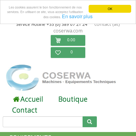
Les cookies assurent le bon fonctionnement de nos
OK
services. En utilisant ce site, vous acceptez l'utilisation
En savoir plus
des cookies.
contact (at)
Service Hotline +33 (0) 389 07 21 24
coserwa.com
0.00
0
Accueil
Boutique
Contact