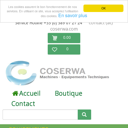
Les cookies assurent le bon fonctionnement de nos
OK
services. En utilisant ce site, vous acceptez l'utilisation
En savoir plus
des cookies.
contact (at)
Service Hotline +33 (0) 389 07 21 24
coserwa.com
0.00
0
Accueil
Boutique
Contact