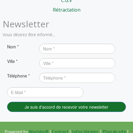
C.G.V
Rétractation
Newsletter
Vous désirez être informé...
Powered by
Worldsoft
|
Contact
|
Infos légales
|
Plan du site
|