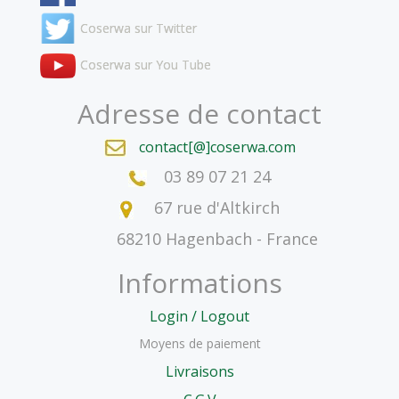
Coserwa sur Twitter
Coserwa sur You Tube
Adresse de contact
contact[@]coserwa.com
03 89 07 21 24
67 rue d'Altkirch
68210 Hagenbach - France
Informations
Login / Logout
Moyens de paiement
Livraisons