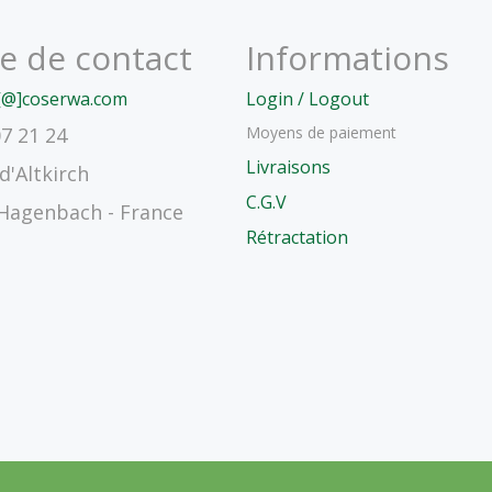
e de contact
Informations
[@]coserwa.com
Login / Logout
Moyens de paiement
07 21 24
Livraisons
d'Altkirch
C.G.V
genbach - France
Rétractation