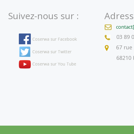
Suivez-nous sur :
Adress
contact
03 89 
Coserwa sur Facebook
67 rue 
Coserwa sur Twitter
68210 Ha
Coserwa sur You Tube