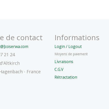
e de contact
Informations
[@]coserwa.com
Login / Logout
Moyens de paiement
07 21 24
Livraisons
d'Altkirch
C.G.V
genbach - France
Rétractation