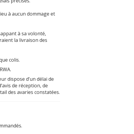
lais précisés.
 lieu à aucun dommage et
ppant à sa volonté,
ient la livraison des
aque colis.
ERWA.
eur dispose d’un délai de
avis de réception, de
tail des avaries constatées.
 commandés.