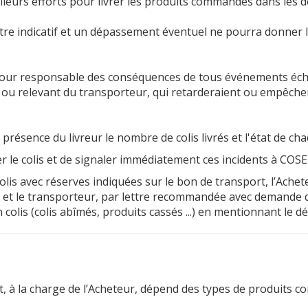
leurs efforts pour livrer les produits commandés dans les dé
itre indicatif et un dépassement éventuel ne pourra donner
our responsable des conséquences de tous événements écha
u relevant du transporteur, qui retarderaient ou empêchera
 présence du livreur le nombre de colis livrés et l'état de ch
ser le colis et de signaler immédiatement ces incidents à COS
olis avec réserves indiquées sur le bon de transport, l’Achet
et le transporteur, par lettre recommandée avec demande d’
olis (colis abîmés, produits cassés ...) en mentionnant le dé
t, à la charge de l’Acheteur, dépend des types de produits